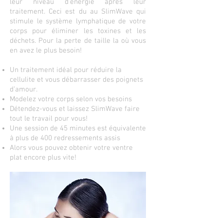
leur niveau d’énergie après leur
traitement. Ceci est du au SlimWave qui
stimule le système lymphatique de votre
corps pour éliminer les toxines et les
déchets. Pour la perte de taille lа où vous
en avez le plus besoin!
Un traitement idéal pour réduire la
cellulite et vous débarrasser des poignets
d’amour.
Modelez votre corps selon vos besoins
Détendez-vous et laissez SlimWave faire
tout le travail pour vous!
Une session de 45 minutes est équivalente
à plus de 400 redressements assis
Alors vous pouvez obtenir votre ventre
plat encore plus vite!