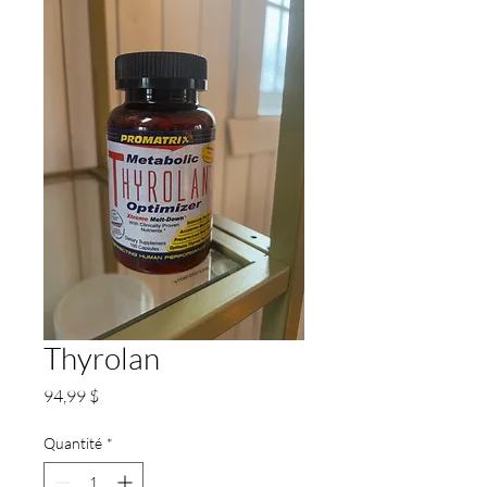
Thyrolan
Prix
94,99 $
Quantité
*