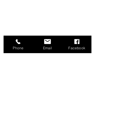
Phone
Email
Facebook
Traitements corporels &
Naturopathie
258 5e avenue, Sabrevois, Qc, J0J 2G0
514-952-3250
514-825-5251
complexe.cen@gmail.com