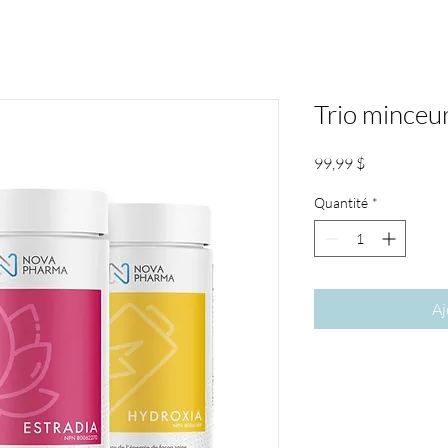
Trio mince
Prix
99,99 $
Quantité
*
Aj