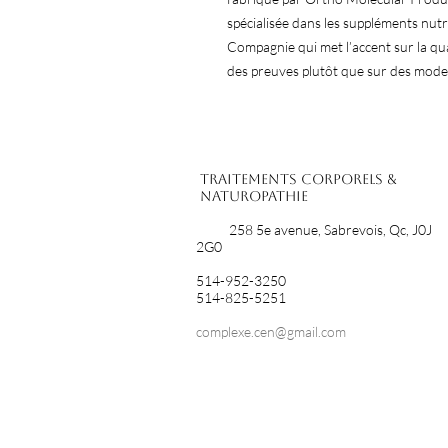
spécialisée dans les suppléments nutr
Compagnie qui met l’accent sur la qual
des preuves plutôt que sur des mode
Traitements corporels &
Naturopathie
258 5e avenue, Sabrevois, Qc, J0J
2G0
514-952-3250
514-825-5251
complexe.cen@gmail.com