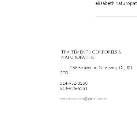
elisabeth.naturop
Traitements corporels &
Naturopathie
258 5e avenue, Sabrevois, Qc, J0J
2G0
514-952-3250
514-825-5251
complexe.cen@gmail.com