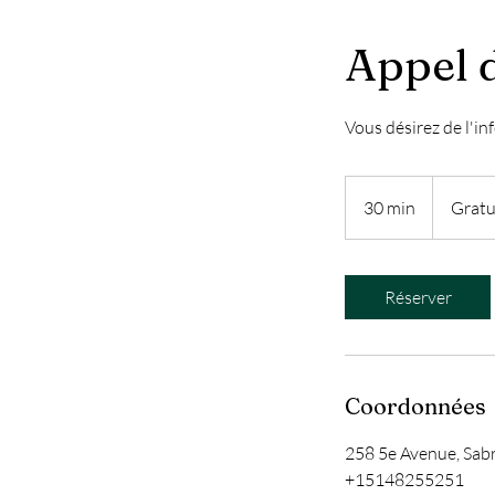
Appel 
Vous désirez de l'i
Gratuit
30 min
3
Gratu
0
m
i
Réserver
n
Coordonnées
258 5e Avenue, Sab
+15148255251