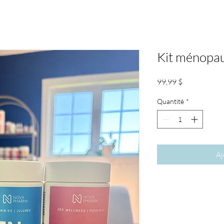
Kit ménopa
Prix
99,99 $
Quantité
*
Aj